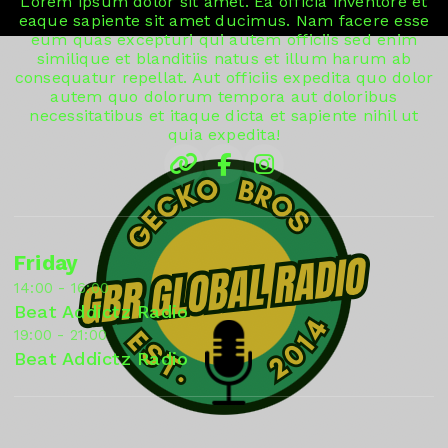
Lorem ipsum dolor sit amet. Ea officia inventore et
eaque sapiente sit amet ducimus. Nam facere esse
eum quas excepturi qui autem officiis sed enim
similique et blanditiis natus et illum harum ab
consequatur repellat. Aut officiis expedita quo dolor
autem quo dolorum tempora aut doloribus
necessitatibus et itaque dicta et sapiente nihil ut
quia expedita!
Friday
14:00 - 16:00
Beat Addictz Radio
19:00 - 21:00
Beat Addictz Radio